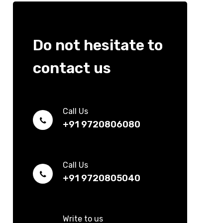
Do not hesitate to
contact us
Call Us
+91 9720806080
Call Us
+91 9720805040
Write to us