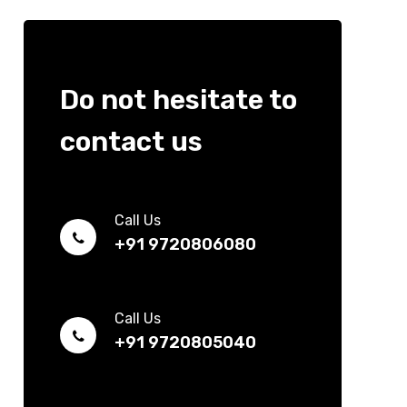
Do not hesitate to
contact us
Call Us
+91 9720806080
Call Us
+91 9720805040